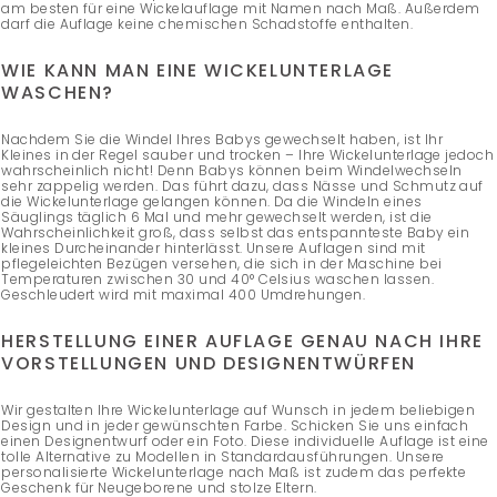
am besten für eine Wickelauflage mit Namen nach Maß. Außerdem
darf die Auflage keine chemischen Schadstoffe enthalten.
WIE KANN MAN EINE WICKELUNTERLAGE
WASCHEN?
Nachdem Sie die Windel Ihres Babys gewechselt haben, ist Ihr
Kleines in der Regel sauber und trocken – Ihre Wickelunterlage jedoch
wahrscheinlich nicht! Denn Babys können beim Windelwechseln
sehr zappelig werden. Das führt dazu, dass Nässe und Schmutz auf
die Wickelunterlage gelangen können. Da die Windeln eines
Säuglings täglich 6 Mal und mehr gewechselt werden, ist die
Wahrscheinlichkeit groß, dass selbst das entspannteste Baby ein
kleines Durcheinander hinterlässt. Unsere Auflagen sind mit
pflegeleichten Bezügen versehen, die sich in der Maschine bei
Temperaturen zwischen 30 und 40° Celsius waschen lassen.
Geschleudert wird mit maximal 400 Umdrehungen.
HERSTELLUNG EINER AUFLAGE GENAU NACH IHRE
VORSTELLUNGEN UND DESIGNENTWÜRFEN
Wir gestalten Ihre Wickelunterlage auf Wunsch in jedem beliebigen
Design und in jeder gewünschten Farbe. Schicken Sie uns einfach
einen Designentwurf oder ein Foto. Diese individuelle Auflage ist eine
tolle Alternative zu Modellen in Standardausführungen. Unsere
personalisierte Wickelunterlage nach Maß ist zudem das perfekte
Geschenk für Neugeborene und stolze Eltern.