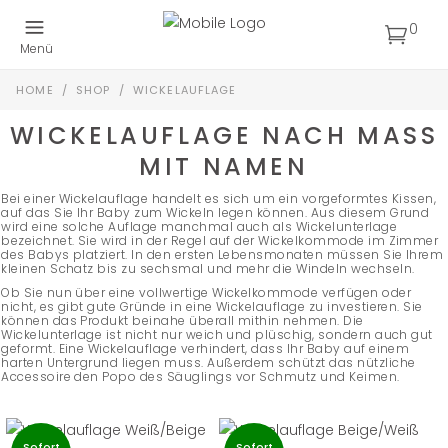
0
Menü
HOME
/
SHOP
/
WICKELAUFLAGE
WICKELAUFLAGE NACH MASS M
IT NAMEN
Bei einer Wickelauflage handelt es sich um ein vorgeformtes Kissen,
auf das Sie Ihr Baby zum Wickeln legen können. Aus diesem Grund
wird eine solche Auflage manchmal auch als Wickelunterlage
bezeichnet. Sie wird in der Regel auf der Wickelkommode im Zimmer
des Babys platziert. In den ersten Lebensmonaten müssen Sie Ihrem
kleinen Schatz bis zu sechsmal und mehr die Windeln wechseln.
Ob Sie nun über eine vollwertige Wickelkommode verfügen oder
nicht, es gibt gute Gründe in eine Wickelauflage zu investieren. Sie
können das Produkt beinahe überall mithin nehmen. Die
Wickelunterlage ist nicht nur weich und plüschig, sondern auch gut
geformt. Eine Wickelauflage verhindert, dass Ihr Baby auf einem
harten Untergrund liegen muss. Außerdem schützt das nützliche
Accessoire den Popo des Säuglings vor Schmutz und Keimen.
Sofort
Sofort