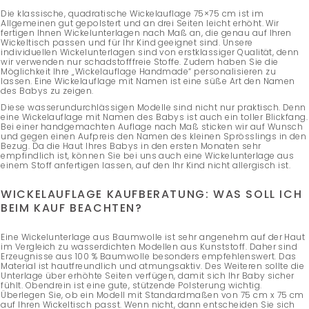
Die klassische, quadratische Wickelauflage 75×75 cm ist im
Allgemeinen gut gepolstert und an drei Seiten leicht erhöht. Wir
fertigen Ihnen Wickelunterlagen nach Maß an, die genau auf Ihren
Wickeltisch passen und für Ihr Kind geeignet sind. Unsere
individuellen Wickelunterlagen sind von erstklassiger Qualität, denn
wir verwenden nur schadstofffreie Stoffe. Zudem haben Sie die
Möglichkeit Ihre „Wickelauflage Handmade“ personalisieren zu
lassen. Eine Wickelauflage mit Namen ist eine süße Art den Namen
des Babys zu zeigen.
Diese wasserundurchlässigen Modelle sind nicht nur praktisch. Denn
eine Wickelauflage mit Namen des Babys ist auch ein toller Blickfang.
Bei einer handgemachten Auflage nach Maß sticken wir auf Wunsch
und gegen einen Aufpreis den Namen des kleinen Sprösslings in den
Bezug. Da die Haut Ihres Babys in den ersten Monaten sehr
empfindlich ist, können Sie bei uns auch eine Wickelunterlage aus
einem Stoff anfertigen lassen, auf den Ihr Kind nicht allergisch ist.
WICKELAUFLAGE KAUFBERATUNG: WAS SOLL ICH
BEIM KAUF BEACHTEN?
Eine Wickelunterlage aus Baumwolle ist sehr angenehm auf der Haut
im Vergleich zu wasserdichten Modellen aus Kunststoff. Daher sind
Erzeugnisse aus 100 % Baumwolle besonders empfehlenswert. Das
Material ist hautfreundlich und atmungsaktiv. Des Weiteren sollte die
Unterlage über erhöhte Seiten verfügen, damit sich Ihr Baby sicher
fühlt. Obendrein ist eine gute, stützende Polsterung wichtig.
Überlegen Sie, ob ein Modell mit Standardmaßen von 75 cm x 75 cm
auf Ihren Wickeltisch passt. Wenn nicht, dann entscheiden Sie sich