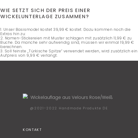
WIE SETZT SICH DER PREIS EINER
WICKELUNTERLAGE ZUSAMMEN?
1. Unser Basismodel kostet 39,99 € kostet. Dazu kommen noch die
Extras hin zu:
2. Namen-Stickereien mit Muster schlagen mit zusätzlich 11,99 € zu
Buche. Da manche sehr aufwendig sind, müssen wir einmal 19,99 €
berechnen.
3. Soll feinste „Türkische Spitze“ verwendet werden, wird zusätzlich ein
Aufpreis von 9,99 € verlangt.
@2021-2022 Handmade Produkte DE
KONTAKT