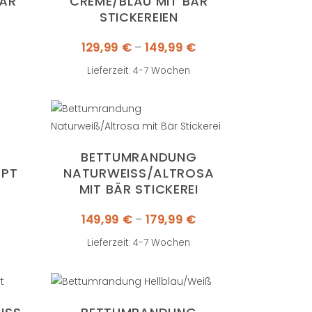
BÄR
CREME/BLAU MIT BÄR
STICKEREIEN
Preisspanne:
Preisspanne:
129,99
€
–
149,99
€
99,99 €
129,99 €
bis
bis
Lieferzeit: 4-7 Wochen
129,99 €
149,99 €
BETTUMRANDUNG
PT
NATURWEISS/ALTROSA M
IT BÄR STICKEREI
Preisspanne:
89,99 €
Preisspanne:
149,99
€
–
179,99
€
bis
149,99 €
119,99 €
bis
Lieferzeit: 4-7 Wochen
179,99 €