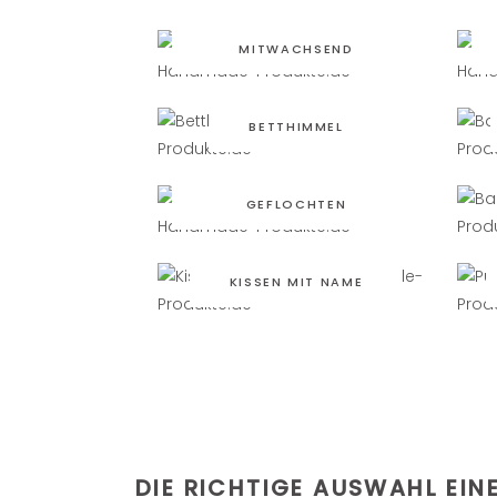
BABYBETT
MITWACHSEND
BETTHIMMEL
BETTSCHLANGE
GEFLOCHTEN
KISSEN MIT NAME
DIE RICHTIGE AUSWAHL EIN