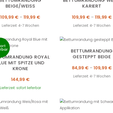
BETTUMRANDUNG
BETTUMRANDUNG WEIS
BEIGE/WEISS
ARIERT
Preisspanne:
109,99
€
–
119,99
€
109,99
€
–
119,99
€
109,99 €
bis
Lieferzeit: 4-7 Wochen
Lieferzeit: 4-7 Wochen
119,99 €
ort
erbar
BETTUMRANDUNG
GESTEPPT BEIGE
TTUMRANDUNG ROYAL
LUE MIT SPITZE UND
84,99
€
–
109,99
€
KRONE
Lieferzeit: 4-7 Wochen
144,99
€
Lieferzeit: sofort lieferbar