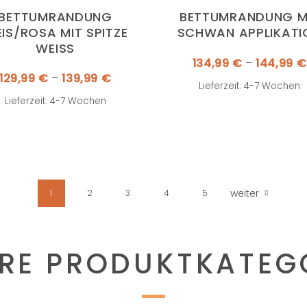
BETTUMRANDUNG
BETTUMRANDUNG M
IS/ROSA MIT SPITZE
SCHWAN APPLIKATI
WEISS
134,99
€
–
144,99
€
Preisspanne:
129,99
€
–
139,99
€
129,99 €
Lieferzeit: 4-7 Wochen
bis
Lieferzeit: 4-7 Wochen
139,99 €
weiter
1
2
3
4
5
RE PRODUKTKATEG