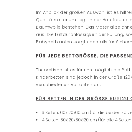
Im Anblick der großen Auswahl ist es hilf
Qualitätskriterium liegt in der Hautfreund
Baumwolle bestehen. Das Material zeichnet
aus. Die Luftdurchlässigkeit der Füllung, 
Babybettkanten sorgt ebenfalls für Sicher
FÜR JEDE BETTGRÖSSE, DIE PASSEND
Theoretisch ist es für uns möglich die Bet
Kinderbetten sind jedoch in der Größe 120×
verschiedenen Varianten an.
FÜR BETTEN IN DER GRÖSSE 60×120 
3 Seiten: 60x120x60 cm (für die beiden kürz
4 Seiten: 60x120x60x120 cm (für alle 4 Sei