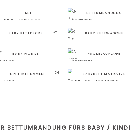
BABYBETTAUSSTATTUNG
SET
BETTUMRANDUNG
BABY BETTDECKE
BABY BETTWÄSCHE
BABY MOBILE
WICKELAUFLAGE
PUPPE MIT NAMEN
BABYBETT MATRATZE
ER BETTUMRANDUNG FÜRS BABY / KIND