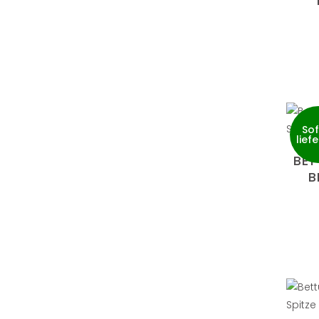
Sof
lief
BE
B