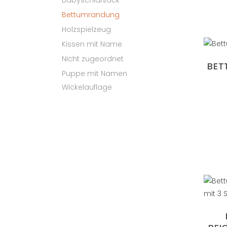
Bettumrandung
Holzspielzeug
Kissen mit Name
Nicht zugeordnet
BET
Puppe mit Namen
Wickelauflage