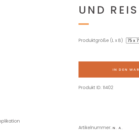
ND REISS
Produktgröße (L x B)
IN DEN WA
Produkt ID:
11402
Artikelnummer:
N. A.