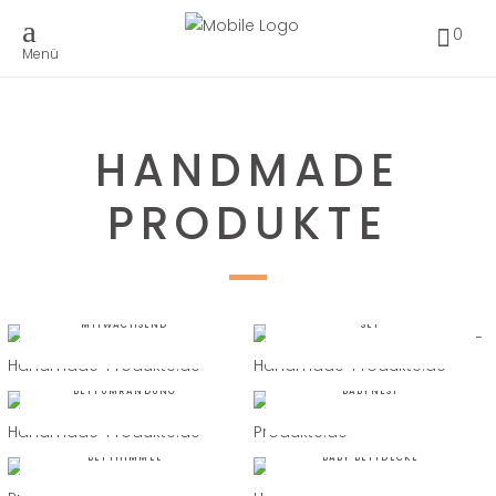
0
Menü
HANDMADE
PRODUKTE
BABYBETT
BABYBETTAUSSTATTUNG
MITWACHSEND
SET
BETTUMRANDUNG
BABYNEST
BETTHIMMEL
BABY BETTDECKE