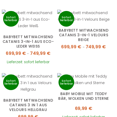
Sofort
Sofort
lieferbar
lieferbar
BABYBETT MITWACHSEND
CATANIS 3-IN-1 VELOURS
BABYBETT MITWACHSEND
BEIGE
CATANIS 3-IN-1 AUS ECO-
Preiss
LEDER WEISS
699,99
€
749,99
€
–
699,9
bis
Preisspanne:
699,99
€
749,99
€
–
749,9
699,99 €
bis
749,99 €
Lieferzeit: sofort lieferbar
Sofort
Sofort
lieferbar
lieferbar
BABY MOBILE MIT TEDDY
BÄR, WOLKEN UND STERNE
BABYBETT MITWACHSEND
CATANIS 3 IN 1 AUS
69,99
€
VELOURS HELLGRAU
699,99
€