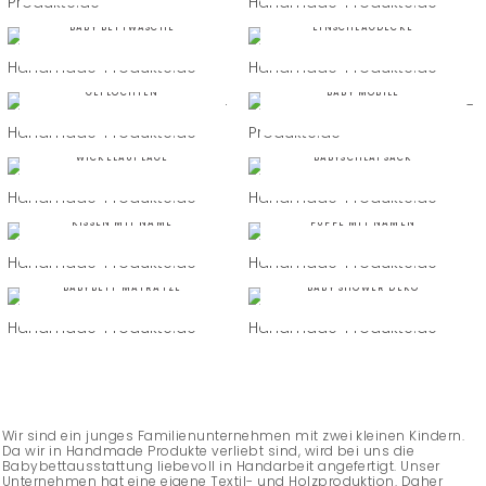
BABY BETTWÄSCHE
EINSCHLAGDECKE
BETTSCHLANGE
GEFLOCHTEN
BABY MOBILE
WICKELAUFLAGE
BABYSCHLAFSACK
KISSEN MIT NAME
PUPPE MIT NAMEN
BABYBETT MATRATZE
BABY SHOWER DEKO
Wir sind ein junges Familienunternehmen mit zwei kleinen Kindern.
Da wir in Handmade Produkte verliebt sind, wird bei uns die
Babybettausstattung liebevoll in Handarbeit angefertigt. Unser
Unternehmen hat eine eigene Textil- und Holzproduktion. Daher