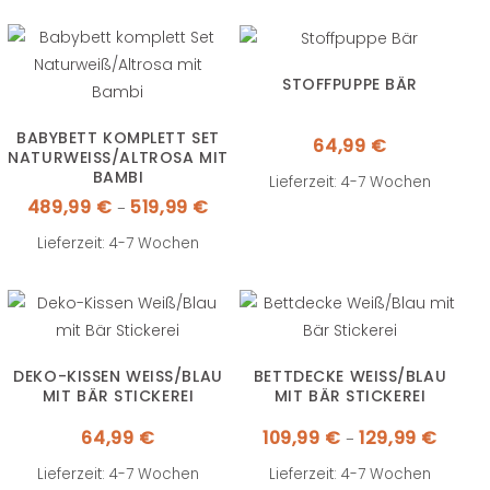
STOFFPUPPE BÄR
BABYBETT KOMPLETT SET
64,99
€
NATURWEISS/ALTROSA MIT B
AMBI
Lieferzeit: 4-7 Wochen
Preisspanne:
489,99
€
519,99
€
–
489,99 €
bis
519,99 €
Lieferzeit: 4-7 Wochen
DEKO-KISSEN WEISS/BLAU M
BETTDECKE WEISS/BLAU M
IT BÄR STICKEREI
IT BÄR STICKEREI
Preiss
64,99
€
109,99
€
129,99
€
–
109,99 
bis
129,99 
Lieferzeit: 4-7 Wochen
Lieferzeit: 4-7 Wochen