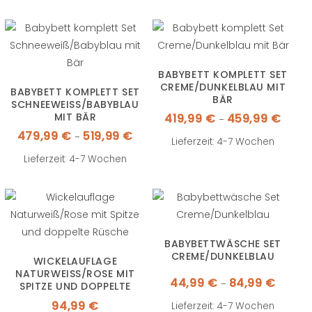
BABYBETT KOMPLETT SET
CREME/DUNKELBLAU MIT
BABYBETT KOMPLETT SET
BÄR
SCHNEEWEISS/BABYBLAU M
Preiss
IT BÄR
419,99
€
459,99
€
–
419,99
bis
Preisspanne:
479,99
€
519,99
€
–
459,99
479,99 €
Lieferzeit: 4-7 Wochen
bis
519,99 €
Lieferzeit: 4-7 Wochen
BABYBETTWÄSCHE SET
CREME/DUNKELBLAU
WICKELAUFLAGE
NATURWEISS/ROSE MIT S
Preissp
44,99
€
84,99
€
–
PITZE UND DOPPELTE R
44,99 €
bis
ÜSCHE
84,99 €
94,99
€
Lieferzeit: 4-7 Wochen