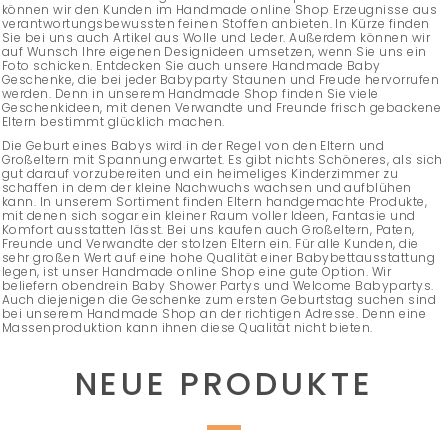
können wir den Kunden im Handmade online Shop Erzeugnisse aus
verantwortungsbewussten feinen Stoffen anbieten. In Kürze finden
Sie bei uns auch Artikel aus Wolle und Leder. Außerdem können wir
auf Wunsch Ihre eigenen Designideen umsetzen, wenn Sie uns ein
Foto schicken. Entdecken Sie auch unsere Handmade Baby
Geschenke, die bei jeder Babyparty Staunen und Freude hervorrufen
werden. Denn in unserem Handmade Shop finden Sie viele
Geschenkideen, mit denen Verwandte und Freunde frisch gebackene
Eltern bestimmt glücklich machen.
Die Geburt eines Babys wird in der Regel von den Eltern und
Großeltern mit Spannung erwartet. Es gibt nichts Schöneres, als sich
gut darauf vorzubereiten und ein heimeliges Kinderzimmer zu
schaffen in dem der kleine Nachwuchs wachsen und aufblühen
kann. In unserem Sortiment finden Eltern handgemachte Produkte,
mit denen sich sogar ein kleiner Raum voller Ideen, Fantasie und
Komfort ausstatten lässt. Bei uns kaufen auch Großeltern, Paten,
Freunde und Verwandte der stolzen Eltern ein. Für alle Kunden, die
sehr großen Wert auf eine hohe Qualität einer Babybettausstattung
legen, ist unser Handmade online Shop eine gute Option. Wir
beliefern obendrein Baby Shower Partys und Welcome Babypartys.
Auch diejenigen die Geschenke zum ersten Geburtstag suchen sind
bei unserem Handmade Shop an der richtigen Adresse. Denn eine
Massenproduktion kann ihnen diese Qualität nicht bieten.
NEUE PRODUKTE