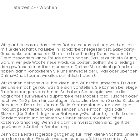
Lieferzeit: 4-7 Wochen
Wir glauben daran, dass jedes Baby eine Ausstattung verdient, die
mit Leidenschaft und Liebe in Handarbeit hergestellt ist. Babyparty-
Geschenke aus unserem Shop sind nachhaltig. Daher werden die
Eltern besonders lange Freude daran haben. Das ist auch ein Grund,
warum wir jede Woche neue Produkte posten. Sollten Sie allerdings
den gewünschten Artikel in unserem Online-Shop nicht gefunden
haben, dann kontaktieren Sie uns entweder per E-Mail oder über den
Online-Chat, (damit wir alles schriftlich haben).
Wir können beinahe alle Ihre Ideen und Wünsche umsetzen. Erklären
Sie uns einfach genau, was Sie sich vorstellen. Sie können beliebige
Farbänderungen vornehmen. So haben Sie beispielsweise die
Möglichkeit zur weißen Hauptfarbe eines Modells rosa Rüschen oder
noch weiße Spitzen hinzuzufügen. Zusätzlich können Sie die Stickerei
ändern etc. Das alles können Sie in Kommentaren zum jeweiligen
Produkt beschreiben. Oder Sie senden uns einfach Fotos oder
Skizzen (für Geburtstag- oder Babyparty-Geschenke). Im Falle einer
Sonderanfertigung schicken wir Ihnen einen unverbindlichen
Kostenvoranschlag. Wenn Sie damit einverstanden sind, geht der
gewünschte Artikel in Bearbeitung.
Denn das Beste ist gerade gut genug für Ihren kleinen Schatz. Unsere
handgemachten Produkte werden sehr sorgfältig angefertigt. Wir