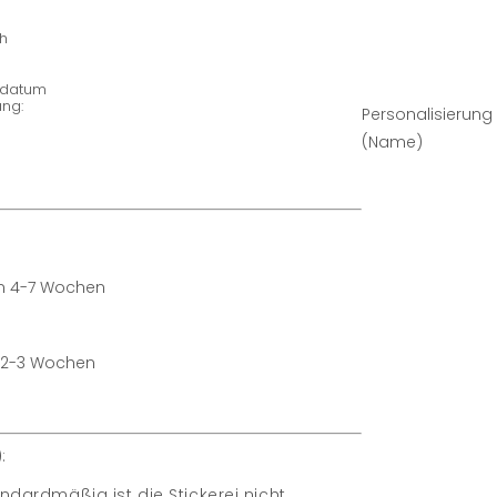
h
ngdatum
ng:
Personalisierung
(Name)
in 4-7 Wochen
n 2-3 Wochen
:
ndardmäßig ist die Stickerei nicht