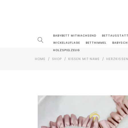
BABYBETT MITWACHSEND
BETTAUSSTAT
WICKELAUFLAGE
BETTHIMMEL
BABYSCH
HOLZSPIELZEUG
HOME
/
SHOP
/
KISSEN MIT NAME
/
HERZKISSEN