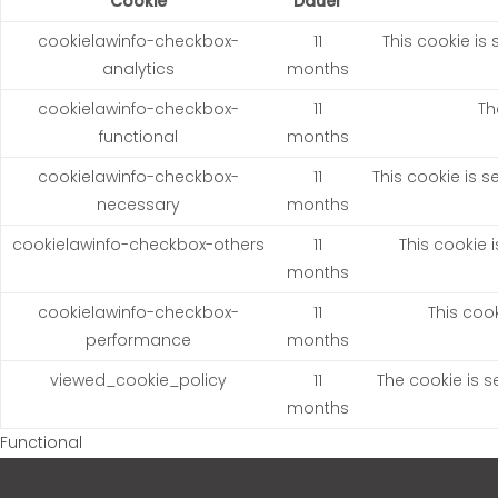
Cookie
Dauer
cookielawinfo-checkbox-
11
This cookie is
analytics
months
cookielawinfo-checkbox-
11
Th
functional
months
cookielawinfo-checkbox-
11
This cookie is 
necessary
months
cookielawinfo-checkbox-others
11
This cookie 
months
cookielawinfo-checkbox-
11
This coo
performance
months
viewed_cookie_policy
11
The cookie is s
months
Functional
Functional