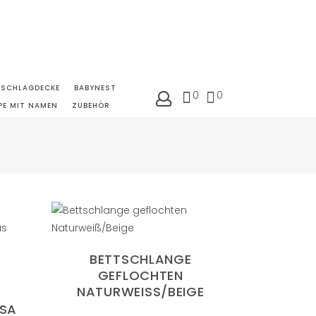
NSCHLAGDECKE
BABYNEST
0
0
PE MIT NAMEN
ZUBEHÖR
BETTSCHLANGE
GEFLOCHTEN
NATURWEISS/BEIGE
A (