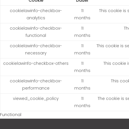
Cookie
Dauer
cookielawinfo-checkbox-
11
This cookie is
analytics
months
cookielawinfo-checkbox-
11
Th
functional
months
cookielawinfo-checkbox-
11
This cookie is 
necessary
months
cookielawinfo-checkbox-others
11
This cookie 
months
cookielawinfo-checkbox-
11
This coo
performance
months
viewed_cookie_policy
11
The cookie is s
months
Functional
Functional