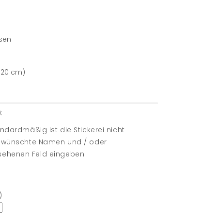
ssen
+20 cm)
:
ndardmäßig ist die Stickerei nicht
e gewünschte Namen und / oder
sehenen Feld eingeben.
)