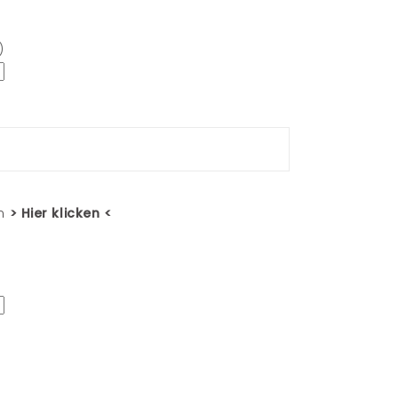
)
en
> Hier klicken <