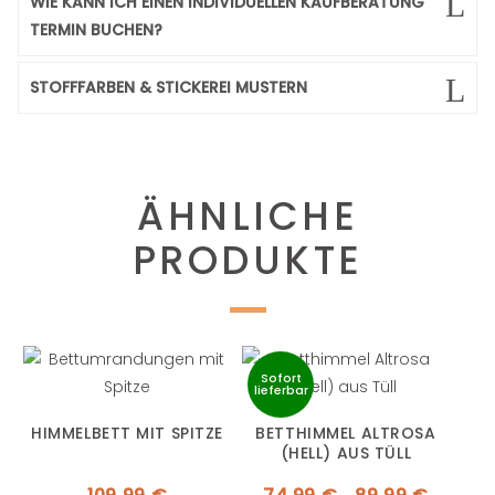
WIE KANN ICH EINEN INDIVIDUELLEN KAUFBERATUNG
TERMIN BUCHEN?
STOFFFARBEN & STICKEREI MUSTERN
ÄHNLICHE
PRODUKTE
Sofort
lieferbar
HIMMELBETT MIT SPITZE
BETTHIMMEL ALTROSA
(HELL) AUS TÜLL
Preisspa