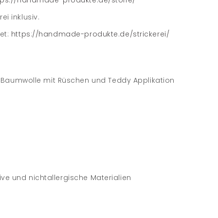
tps://handmade-produkte.de/stoffe/
ei inklusiv.
tet:
https://handmade-produkte.de/strickerei/
Baumwolle mit Rüschen und Teddy Applikation
ive und nichtallergische Materialien