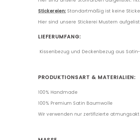
Hier sind unsere Stofffarben aufgelistet:
ht
Stickereien:
Standartmäßig ist keine Sticker
Hier sind unsere Stickerei Mustern aufgelis
LIEFERUMFANG:
Kissenbezug und Deckenbezug aus Satin-
PRODUKTIONSART
&
MATERIALIEN
:
100% Handmade
100% Premium Satin Baumwolle
Wir verwenden nur zertifizierte atmungsakt
MASSE