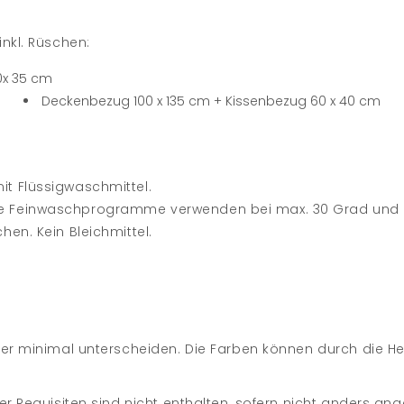
nkl. Rüschen:
0x 35 cm
Deckenbezug 100 x 135 cm + Kissenbezug 60 x 40 cm
t Flüssigwaschmittel.
e Feinwaschprogramme verwenden bei max. 30 Grad und di
en. Kein Bleichmittel.
nder minimal unterscheiden. Die Farben können durch die H
er Requisiten sind nicht enthalten, sofern nicht anders an