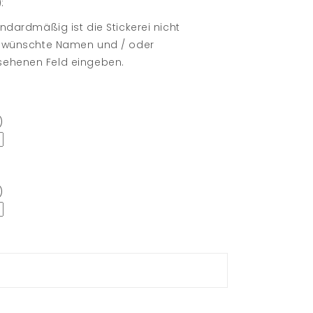
:
ndardmäßig ist die Stickerei nicht
e gewünschte Namen und / oder
sehenen Feld eingeben.
)
)