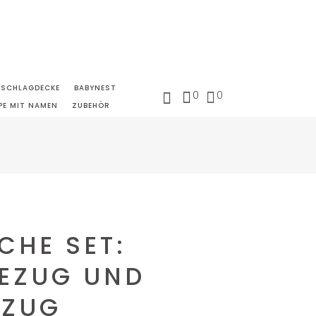
NSCHLAGDECKE
BABYNEST
0
0
PE MIT NAMEN
ZUBEHÖR
CHE SET:
EZUG UND
EZUG