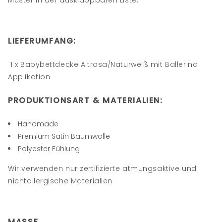
Muster in der ausklappbaren Liste.
LIEFERUMFANG:
1 x Babybettdecke Altrosa/Naturweiß mit Ballerina
Applikation
PRODUKTIONSART
&
MATERIALIEN
:
Handmade
Premium Satin Baumwolle
Polyester Fühlung
Wir verwenden nur zertifizierte atmungsaktive und
nichtallergische Materialien
MASSE