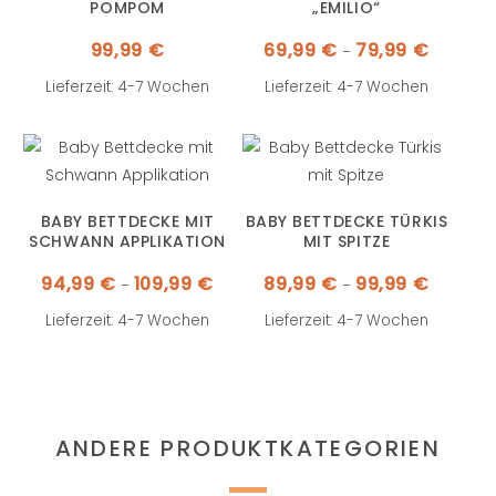
POMPOM
„EMILIO“
Preisspa
99,99
€
69,99
€
79,99
€
–
69,99 €
bis
79,99 €
Lieferzeit: 4-7 Wochen
Lieferzeit: 4-7 Wochen
BABY BETTDECKE MIT
BABY BETTDECKE TÜRKIS
SCHWANN APPLIKATION
MIT SPITZE
Preisspanne:
Preisspa
94,99
€
109,99
€
89,99
€
99,99
€
–
–
94,99 €
89,99 €
bis
bis
109,99 €
99,99 €
Lieferzeit: 4-7 Wochen
Lieferzeit: 4-7 Wochen
ANDERE PRODUKTKATEGORIEN