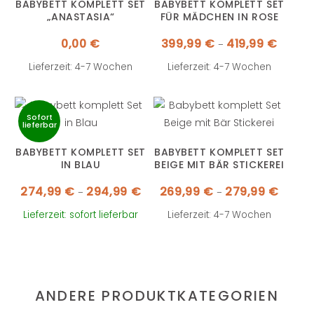
BABYBETT KOMPLETT SET
BABYBETT KOMPLETT SET
„ANASTASIA“
FÜR MÄDCHEN IN ROSE
Preissp
0,00
€
399,99
€
419,99
€
–
399,99 
bis
419,99 
Lieferzeit: 4-7 Wochen
Lieferzeit: 4-7 Wochen
Sofort
lieferbar
BABYBETT KOMPLETT SET
BABYBETT KOMPLETT SET
IN BLAU
BEIGE MIT BÄR STICKEREI
Preisspanne:
Preissp
274,99
€
294,99
€
269,99
€
279,99
€
–
–
274,99 €
269,99
bis
bis
294,99 €
279,99 
Lieferzeit: sofort lieferbar
Lieferzeit: 4-7 Wochen
ANDERE PRODUKTKATEGORIEN