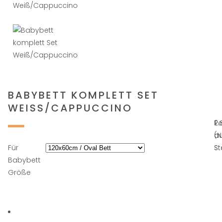
BABYBETT KOMPLETT SET
WEISS/CAPPUCCINO
Pe
1.
2.
(
au
au
Für
St
St
Babybett
Größe